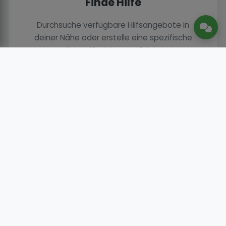
Finde Hilfe
Durchsuche verfügbare Hilfsangebote in
deiner Nähe oder erstelle eine spezifische
Anfrage für deine Bedürfnisse.
Kontaktiere
Nimm Kontakt mit Helfern auf und besprich die
Details deiner Anfrage über unsere sichere